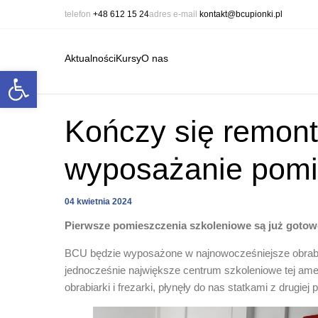
telefon
+48 612 15 24
adres e-mail
kontakt@bcupionki.pl
Aktualności
Kursy
O nas
Open toolbar
Kończy się remont
wyposażanie pom
04 kwietnia 2024
Pierwsze pomieszczenia szkoleniowe są już gotow
BCU będzie wyposażone w najnowocześniejsze obrabiar
jednocześnie największe centrum szkoleniowe tej amer
obrabiarki i frezarki, płynęły do nas statkami z drugiej