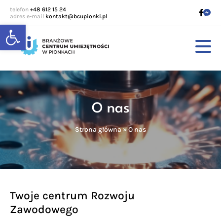
telefon
+48 612 15 24
adres e-mail
kontakt@bcupionki.pl
Open toolbar
O nas
Strona główna
»
O nas
Twoje centrum Rozwoju
Zawodowego